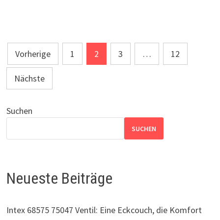
Seitennummerierung
Vorherige
1
2
3
…
12
der
Nächste
Beiträge
Suchen
SUCHEN
Neueste Beiträge
Intex 68575 75047 Ventil: Eine Eckcouch, die Komfort