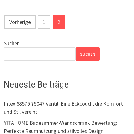
Seitennummerierung
Vorherige
1
2
der
Beiträge
Suchen
SUCHEN
Neueste Beiträge
Intex 68575 75047 Ventil: Eine Eckcouch, die Komfort
und Stil vereint
YITAHOME Badezimmer-Wandschrank Bewertung:
Perfekte Raumnutzung und stilvolles Design