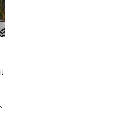
r
it
e
e