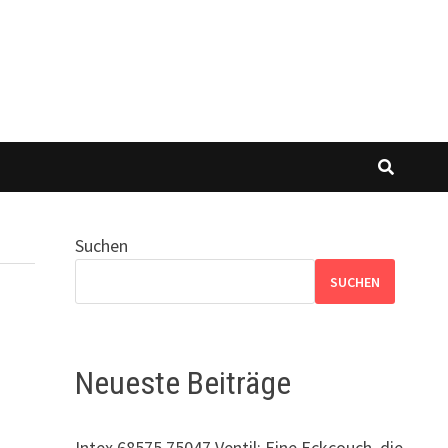
Suchen
SUCHEN
Neueste Beiträge
Intex 68575 75047 Ventil: Eine Eckcouch, die