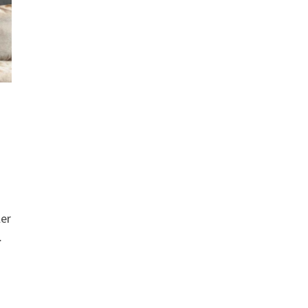
ler
…