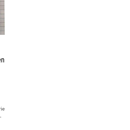
en
rie
-