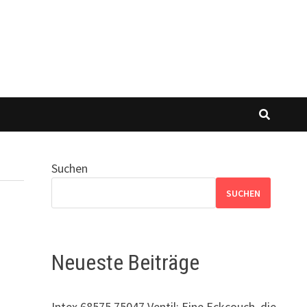
Suchen
SUCHEN
Neueste Beiträge
Intex 68575 75047 Ventil: Eine Eckcouch, die