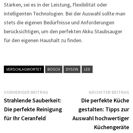
Stärken, sei es in der Leistung, Flexibilität oder
intelligenten Technologien. Bei der Auswahl sollte man
stets die eigenen Bedürfnisse und Anforderungen
berücksichtigen, um den perfekten Akku Staubsauger
für den eigenen Haushalt zu finden.
VERSCHLAGWORTET
BOSCH
DYSON
LED
Beitragsnavigation
Vorheriger
N
VORHERIGER BEITRAG
NÄCHSTER BEITRAG
Beitrag:
B
Strahlende Sauberkeit:
Die perfekte Küche
Die perfekte Reinigung
gestalten: Tipps zur
für Ihr Ceranfeld
Auswahl hochwertiger
Küchengeräte