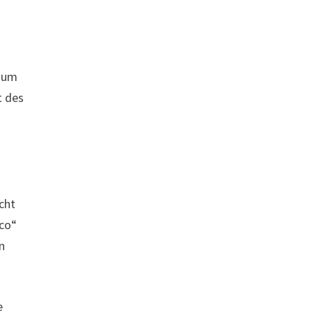
raum
t des
cht
uco“
n
e