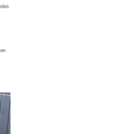
edes
nen