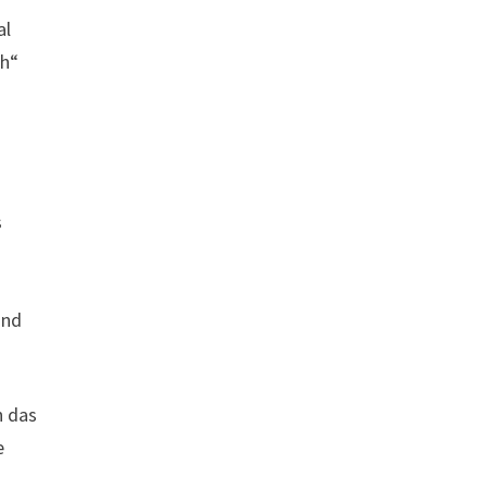
al
ch“
s
und
h das
e