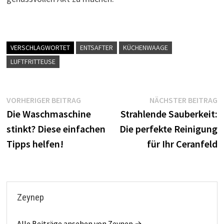
VERSCHLAGWORTET
ENTSAFTER
KÜCHENWAAGE
LUFTFRITTEUSE
Beitragsnavigation
Vorheriger
N
VORHERIGER BEITRAG
NÄCHSTER BEITRAG
Beitrag:
B
Die Waschmaschine
Strahlende Sauberkeit:
stinkt? Diese einfachen
Die perfekte Reinigung
Tipps helfen!
für Ihr Ceranfeld
Zeynep
Alle Beiträge ansehen von Zeynep →