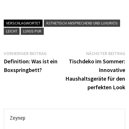
VERSCHLAGWORTET
ÄSTHETISCH ANSPRECHEND UND LUXURIÖS
LEICHT
LUXUS PUR
Beitragsnavigation
Vorheriger
N
VORHERIGER BEITRAG
NÄCHSTER BEITRAG
Beitrag:
B
Definition: Was ist ein
Tischdeko im Sommer:
Boxspringbett?
Innovative
Haushaltsgeräte für den
perfekten Look
Zeynep